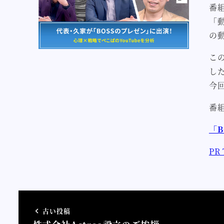
番
「
の
こ
し
今
番組
「
PR
古い投稿