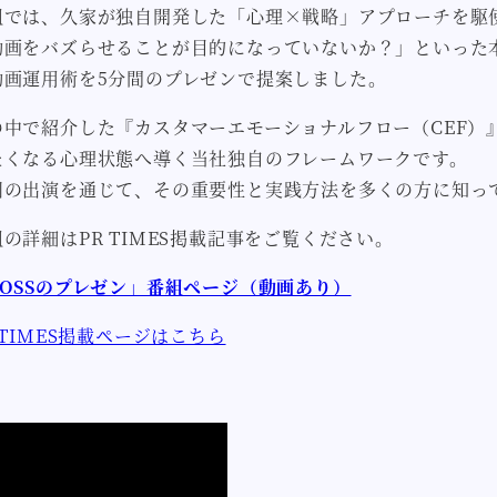
組では、久家が独自開発した「心理×戦略」アプローチを駆使
動画をバズらせることが目的になっていないか？」といった
動画運用術を5分間のプレゼンで提案しました。
の中で紹介した『カスタマーエモーショナルフロー（CEF）
たくなる心理状態へ導く当社独自のフレームワークです。
回の出演を通じて、その重要性と実践方法を多くの方に知っ
の詳細はPR TIMES掲載記事をご覧ください。
BOSSのプレゼン」番組ページ（動画あり）
 TIMES掲載ページはこちら