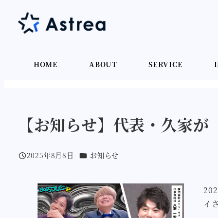
メ
イ
ン
コ
ン
HOME
ABOUT
SERVICE
テ
ン
ツ
【お知らせ】代表・久家が「
へ
移
動
カテゴリー
2025年8月8日
お知らせ
投稿日
2
イ