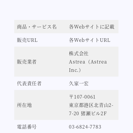
メ
イ
ン
商品・サービス名
各Webサイトに記載
コ
ン
販売URL
各WebサイトURL
テ
株式会社
ン
販売業者
Astrea（Astrea
ツ
Inc.）
へ
移
代表責任者
久家一宏
動
〒107-0061
所在地
東京都港区北青山2-
7-20 猪瀬ビル2F
電話番号
03-6824-7783