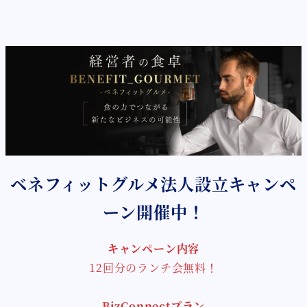
メ
イ
ン
コ
ン
テ
ン
ツ
へ
ベネフィットグルメ法人設立キャンペ
移
動
ーン開催中！
キャンペーン内容
12回分のランチ会無料！
BizConnectプラン